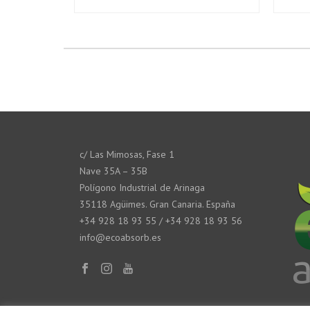
c/ Las Mimosas, Fase 1
Nave 35A – 35B
Polígono Industrial de Arinaga
35118 Agüimes. Gran Canaria. España
+34 928 18 93 55 / +34 928 18 93 56
info@ecoabsorb.es