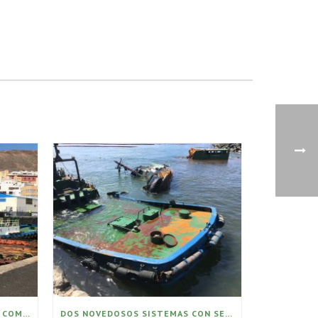
RECOGIDAS 30 TONELADAS DEL COMBUSTIBLE VERTIDO EN EL PUERTO DE GRAN TARAJAL
DOS NOVEDOSOS SISTEMAS CON SELLO CANARIO LIMPIAN EL VERTIDO DE GRAN TARAJAL